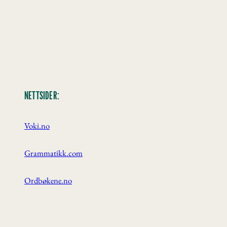
NETTSIDER:
Voki.no
Grammatikk.com
Ordbøkene.no