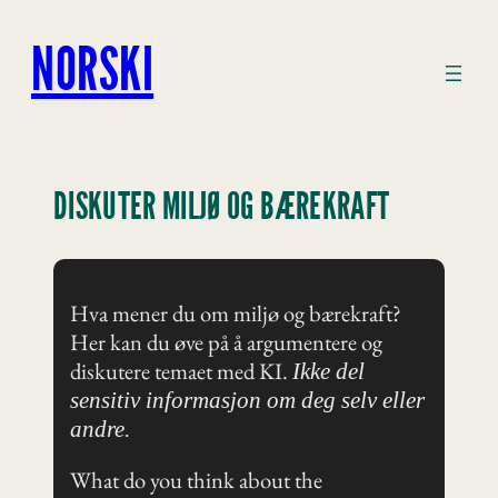
Hopp
til
NORSKI
innhold
DISKUTER MILJØ OG BÆREKRAFT
Hva mener du om miljø og bærekraft?
Her kan du øve på å argumentere og
diskutere temaet med KI.
Ikke del
sensitiv informasjon om deg selv eller
andre.
What do you think about the