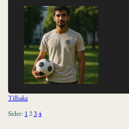
Tilbake
Sider:
1
2
3
4