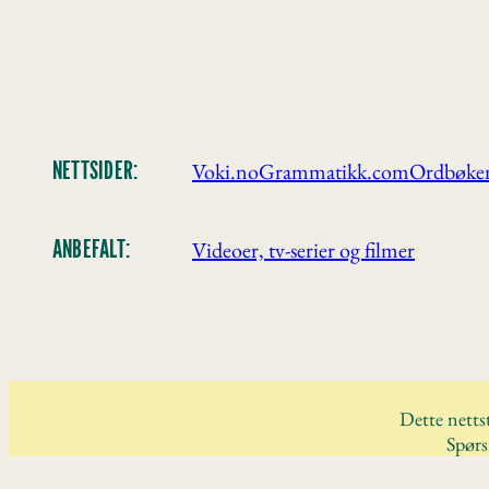
Voki.no
Grammatikk.com
Ordbøke
NETTSIDER:
Videoer, tv-serier og filmer
ANBEFALT:
Dette nettst
Spørs