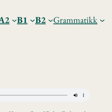
A2
B1
B2
Grammatikk