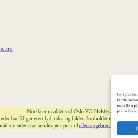
ne.no
For å gi de bes
til enhetsinfor
unike ID-er på 
Norski er utviklet ved Oslo VO Helsfyr.
på enkelte ege
edet har KI-generert lyd, tekst og bilder. Innholdet er kvalitetssikr
mål om siden kan sendes på e-post til
ellen.engebretsen@osloskol