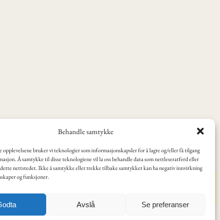
Behandle samtykke
te opplevelsene bruker vi teknologier som informasjonskapsler for å lagre og/eller få tilgang
masjon. Å samtykke til disse teknologiene vil la oss behandle data som nettleseratferd eller
dette nettstedet. Ikke å samtykke eller trekke tilbake samtykket kan ha negativ innvirkning
nskaper og funksjoner.
et av lærere.
en.no
.
Godta
Avslå
Se preferanser