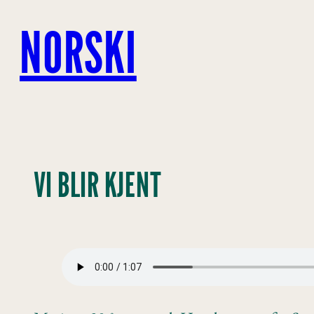
Hopp
til
NORSKI
innhold
VI BLIR KJENT