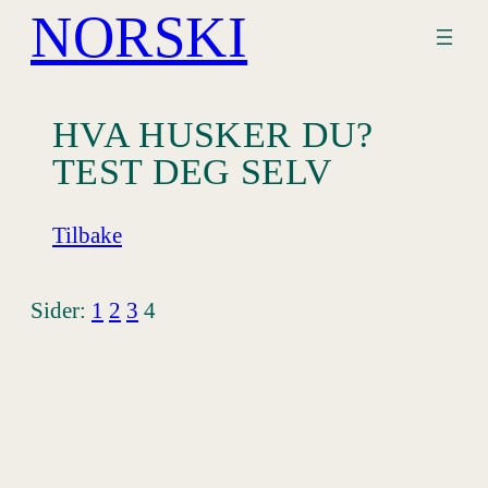
NORSKI
Hopp
til
innhold
HVA HUSKER DU?
TEST DEG SELV
Tilbake
Sider:
1
2
3
4