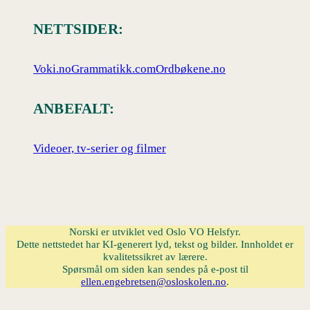
NETTSIDER:
Voki.no
Grammatikk.com
Ordbøkene.no
ANBEFALT:
Videoer, tv-serier og filmer
Norski er utviklet ved Oslo VO Helsfyr.
Dette nettstedet har KI-generert lyd, tekst og bilder. Innholdet er
kvalitetssikret av lærere.
Spørsmål om siden kan sendes på e-post til
ellen.engebretsen@osloskolen.no
.