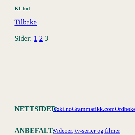
KI-bot
Tilbake
Sider:
1
2
3
NETTSIDER:
Voki.no
Grammatikk.com
Ordbøke
ANBEFALT:
Videoer, tv-serier og filmer