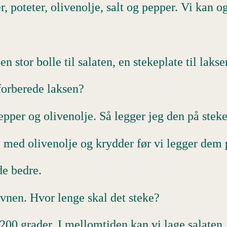
r, poteter, olivenolje, salt og pepper. Vi kan 
en stor bolle til salaten, en stekeplate til laks
forberede laksen?
pepper og olivenolje. Så legger jeg den på stek
 med olivenolje og krydder før vi legger dem
de bedre.
i ovnen. Hvor lenge skal det steke?
 200 grader. I mellomtiden kan vi lage salaten