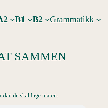
A2
B1
B2
Grammatikk
MAT SAMMEN
ordan de skal lage maten.