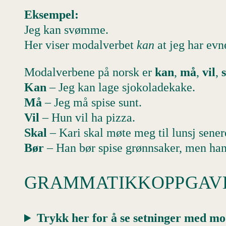
Eksempel:
Jeg kan svømme.
Her viser modalverbet
kan
at jeg har evn
Modalverbene på norsk er
kan
,
må
,
vil
,
Kan
– Jeg kan lage sjokoladekake.
Må
– Jeg må spise sunt.
Vil
– Hun vil ha pizza.
Skal
– Kari skal møte meg til lunsj sener
Bør
– Han bør spise grønnsaker, men han 
GRAMMATIKKOPPGAV
Trykk her for å se setninger med mo