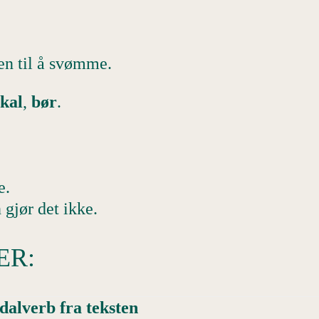
en til å svømme.
skal
,
bør
.
e.
gjør det ikke.
ER:
dalverb fra teksten