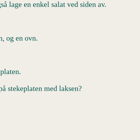
også lage en enkel salat ved siden av.
en, og en ovn.
eplaten.
 på stekeplaten med laksen?
.