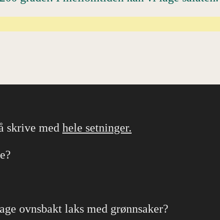
 å skrive med
hele setninger.
pe?
?
å lage ovnsbakt laks med grønnsaker?